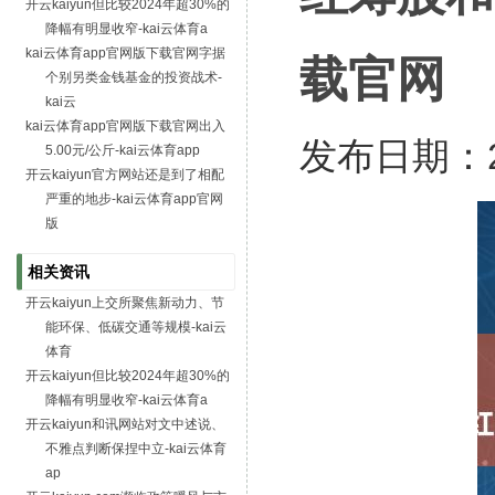
开云kaiyun但比较2024年超30%的
降幅有明显收窄-kai云体育a
kai云体育app官网版下载官网字据
载官网
个别另类金钱基金的投资战术-
kai云
kai云体育app官网版下载官网出入
发布日期：20
5.00元/公斤-kai云体育app
开云kaiyun官方网站还是到了相配
严重的地步-kai云体育app官网
版
相关资讯
开云kaiyun上交所聚焦新动力、节
能环保、低碳交通等规模-kai云
体育
开云kaiyun但比较2024年超30%的
降幅有明显收窄-kai云体育a
开云kaiyun和讯网站对文中述说、
不雅点判断保捏中立-kai云体育
ap