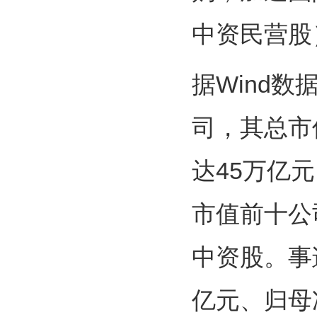
中资民营股
据Wind数
司，其总市
达45万亿
市值前十公
中资股。事迹
亿元、归母净