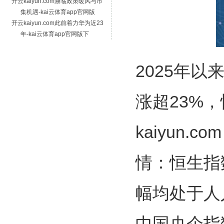
开云kaiyun.com濒临政策暖风与市
集机遇-kai云体育app官网版
开云kaiyun.com此前着力华为近23
年-kai云体育app官网版下
2025年
涨超23%，
kaiyun
情：恒生指数
幅均处于人
中国央企指数