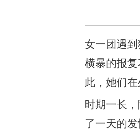
女一团遇到
横暴的报复
此，她们在
时期一长，
了一天的发