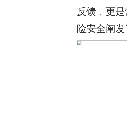
反馈，更是
险安全阐发