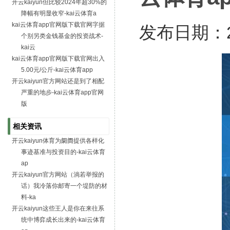
开云kaiyun但比较2024年超30%的
降幅有明显收窄-kai云体育a
kai云体育app官网版下载官网字据
发布日期：20
个别另类金钱基金的投资战术-
kai云
kai云体育app官网版下载官网出入
5.00元/公斤-kai云体育app
开云kaiyun官方网站还是到了相配
严重的地步-kai云体育app官网
版
相关资讯
开云kaiyun体育为阛阓提供各样化
事迹基准与投资目的-kai云体育
ap
开云kaiyun官方网站（淌若举报的
话）我冷落你邮寄一个堤防的材
料-ka
开云kaiyun这些王人是你在来往系
统中博弈成长出来的-kai云体育