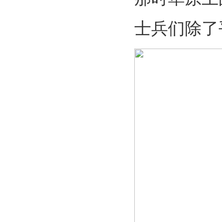
士兵们除了