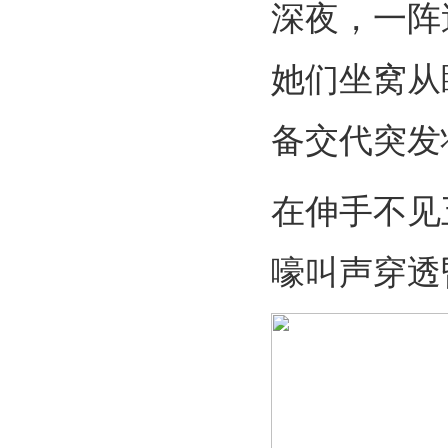
深夜，一阵
她们坐窝从
备交代突发
在伸手不见
嚎叫声穿透