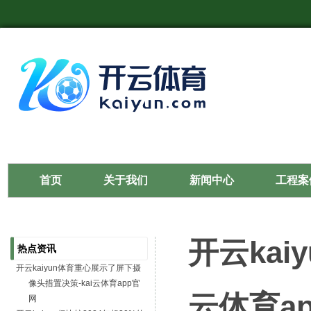
首页
关于我们
新闻中心
工程案
开云kai
热点资讯
开云kaiyun体育重心展示了屏下摄
像头措置决策-kai云体育app官
云体育a
网