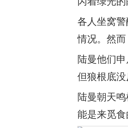
闪着绿光的
各人坐窝警
情况。然而
陆曼他们申
但狼根底没
陆曼朝天鸣
能是来觅食