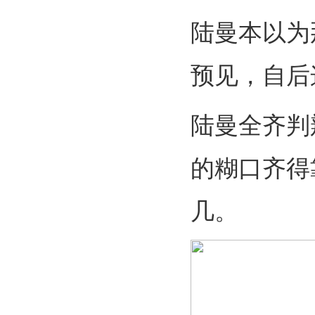
陆曼本以为
预见，自后
陆曼全齐判
的糊口齐得
几。