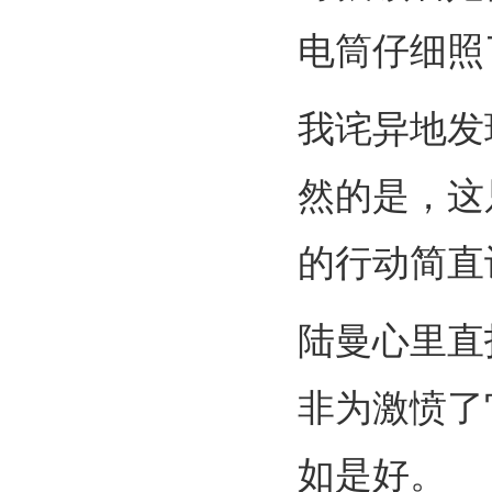
电筒仔细照
我诧异地发
然的是，这
的行动简直
陆曼心里直
非为激愤了
如是好。