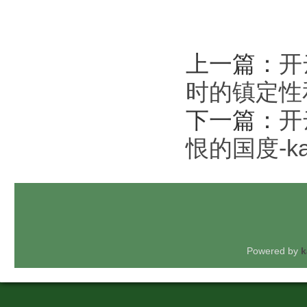
上一篇：
开
时的镇定性和
下一篇：
开
恨的国度-k
Powered by