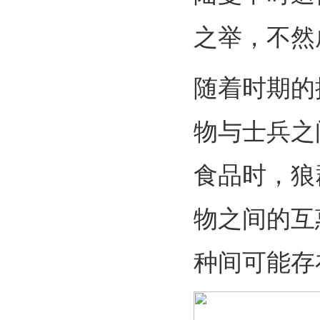
之举，不然
随着时期的
物与士兵之
食品时，狼
物之间的互
种间可能存