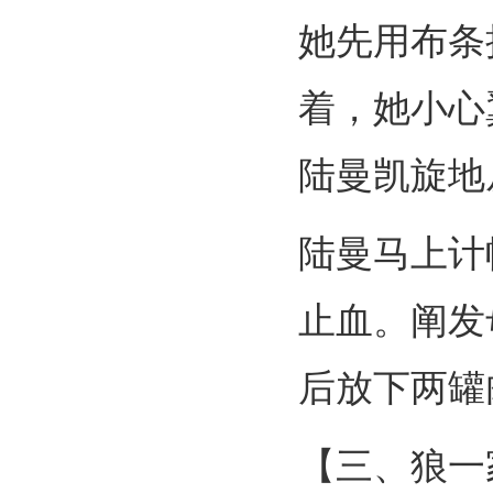
她先用布条
着，她小心
陆曼凯旋地
陆曼马上计
止血。阐发
后放下两罐
【三、狼一