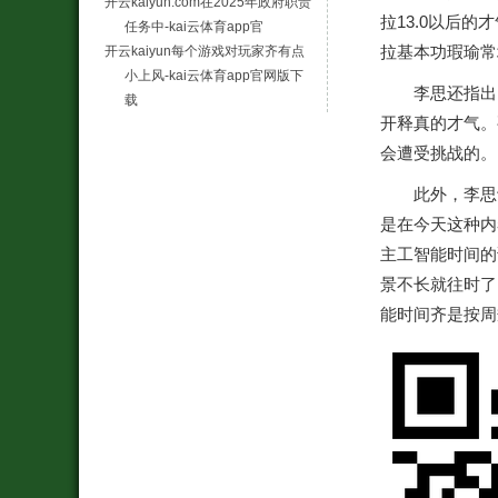
开云kaiyun.com在2025年政府职责
拉13.0以后
任务中-kai云体育app官
拉基本功瑕瑜常
开云kaiyun每个游戏对玩家齐有点
小上风-kai云体育app官网版下
李思还指出，特
载
开释真的才气。
会遭受挑战的。
此外，李思认
是在今天这种内
主工智能时间的
景不长就往时了
能时间齐是按周