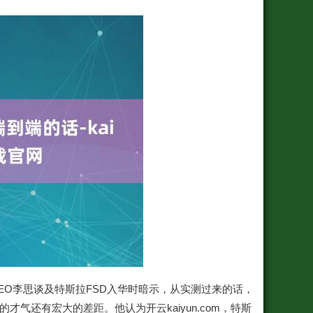
CEO李思谈及特斯拉FSD入华时暗示，从实测过来的话，
才气还有宏大的差距。他认为开云kaiyun.com，特斯