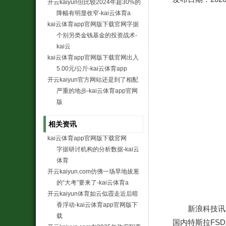
开云kaiyun但比较2024年超30%的
降幅有明显收窄-kai云体育a
kai云体育app官网版下载官网字据
个别另类金钱基金的投资战术-
kai云
kai云体育app官网版下载官网出入
5.00元/公斤-kai云体育app
开云kaiyun官方网站还是到了相配
严重的地步-kai云体育app官网
版
相关资讯
kai云体育app官网版下载官网
字据研讨机构的分析数据-kai云
体育
开云kaiyun.com仿佛一场旱地拔葱
的“大考”要来了-kai云体育a
开云kaiyun体育如云似霞走近后暗
香浮动-kai云体育app官网版下
新浪科技讯 5
载
国内特斯拉FSD