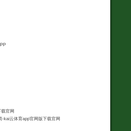
PP
版下载官网
-kai云体育app官网版下载官网