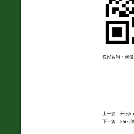
包袱剪辑：何俊熹 
上一篇：
开云ka
下一篇：
kai