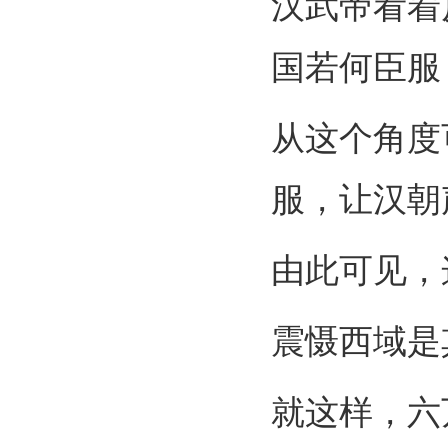
汉武帝看着
国若何臣服
从这个角度
服，让汉朝
由此可见，
震慑西域是
就这样，六