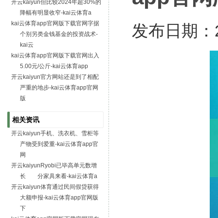
开云kaiyun但比较2024年超30%的
降幅有明显收窄-kai云体育a
kai云体育app官网版下载官网字据
发布日期：20
个别另类金钱基金的投资战术-
kai云
kai云体育app官网版下载官网出入
5.00元/公斤-kai云体育app
开云kaiyun官方网站还是到了相配
严重的地步-kai云体育app官网
版
相关资讯
开云kaiyun手机、洗衣机、雪柜等
产物受到爱重-kai云体育app官
网
开云kaiyunRyobi已毕高单元数增
长 分家具来看-kai云体育a
开云kaiyun体育通过民间假贷获得
大额申报-kai云体育app官网版
下