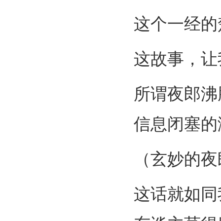
这个一经的
这故事，让
所谓夜郎沸
信息闭塞的
（玄妙的夜
这话就如同