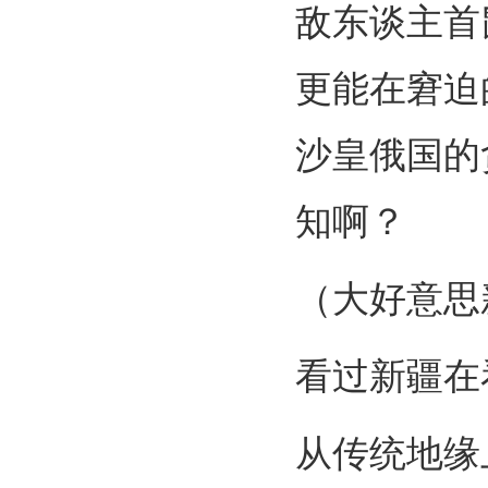
敌东谈主首
更能在窘迫
沙皇俄国的
知啊？
（大好意思
看过新疆在
从传统地缘