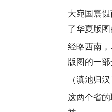
大宛国震慑
了华夏版图
经略西南，
版图的一部
（滇池归汉
这两个省的