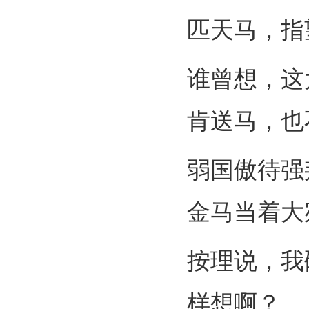
匹天马，指
谁曾想，这
肯送马，也
弱国傲待强
金马当着大
按理说，我
样想啊？