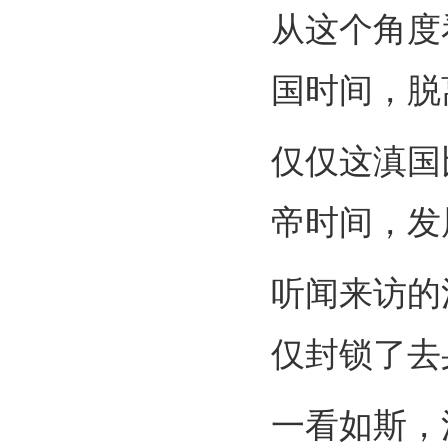
从这个角度
国时间，脱
仅仅这滇国
帝时间，发
听闻来访的
仅封锁了去
一看如斯，