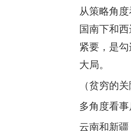
从策略角度
国南下和西
紧要，是勾
大局。
（贫穷的关
多角度看事
云南和新疆