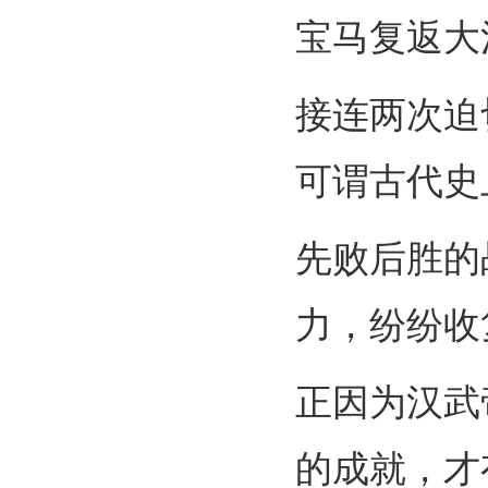
宝马复返大
接连两次迫
可谓古代史
先败后胜的
力，纷纷收
正因为汉武
的成就，才