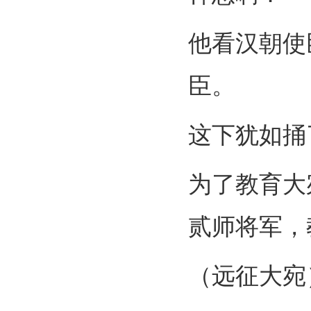
他看汉朝使
臣。
这下犹如捅
为了教育大
贰师将军，
（远征大宛