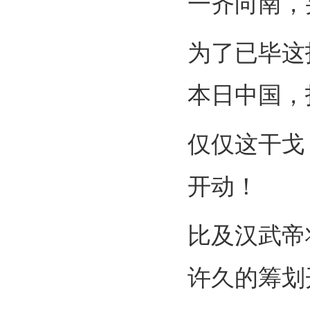
一齐向南，
为了已毕这
本日中国，
仅仅这干戈
开动！
比及汉武帝
许久的筹划