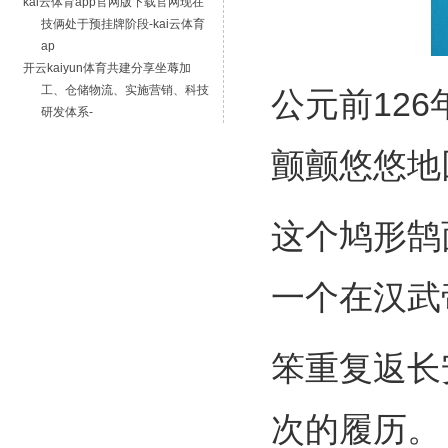
kai云体育app官网版下载官网现在
技俩处于预挂牌阶段-kai云体育
ap
开云kaiyun体育共建分享坐蓐加
工、仓储物流、实施营销、科技
公元前12
研发体系-
颤颤悠悠地
这个鸠形鹄
一个在汉武
笨重复返长
次的履历。