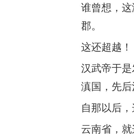
谁曾想，这
郡。
这还超越！
汉武帝于是
滇国，先后
自那以后，
云南省，就