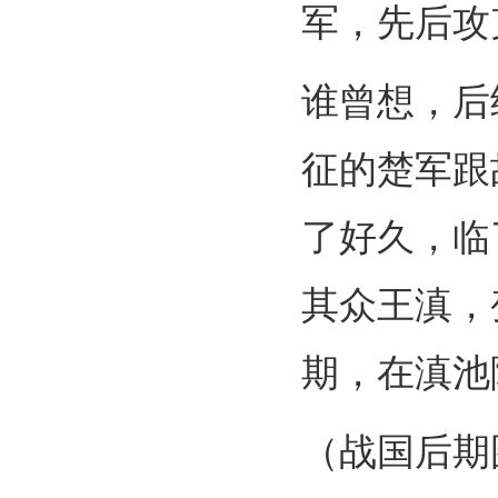
军，先后攻
谁曾想，后
征的楚军跟
了好久，临
其众王滇，
期，在滇池
（战国后期