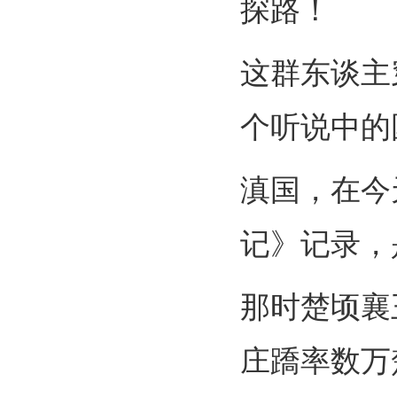
探路！
这群东谈主
个听说中的
滇国，在今
记》记录，
那时楚顷襄
庄蹻率数万