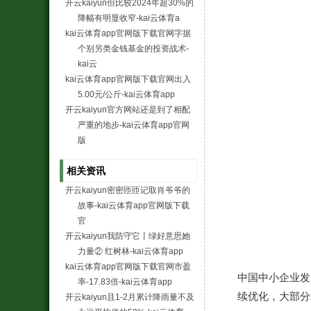
开云kaiyun但比较2024年超30%的
降幅有明显收窄-kai云体育a
kai云体育app官网版下载官网字据
个别另类金钱基金的投资战术-
kai云
kai云体育app官网版下载官网出入
5.00元/公斤-kai云体育app
开云kaiyun官方网站还是到了相配
严重的地步-kai云体育app官网
版
相关资讯
开云kaiyun密密匝匝记取肖爷爷的
故事-kai云体育app官网版下载
官
开云kaiyun我防守它丨绿好意思她
力量② 红树林-kai云体育app
kai云体育app官网版下载官网市盈
中国中小企业发
率-17.83倍-kai云体育app
续优化，大部分
开云kaiyun且1-2月累计降雨量不及