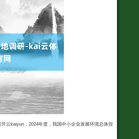
云kaiyun，2024年度，我国中小企业发展环境总体捏