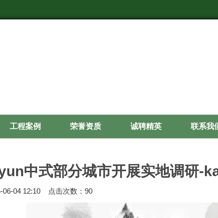
工程案例
荣誉资质
诚聘精英
联系我
iyun中式部分城市开展实地调研-k
06-04 12:10 点击次数：90