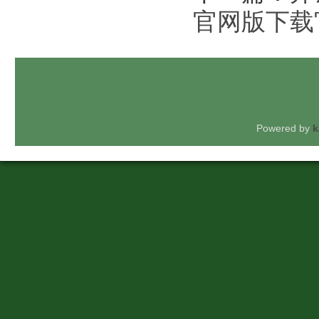
官网版下载
Powered by