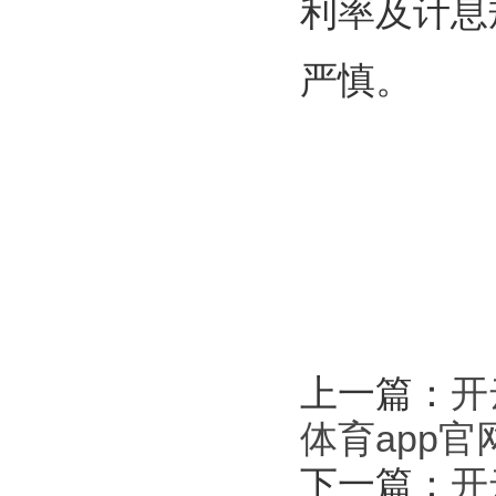
利率及计息
严慎。
上一篇：
开
体育app
下一篇：
开