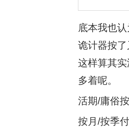
底本我也认
诡计器按了又
这样算其实
多着呢。
活期/庸俗
按月/按季