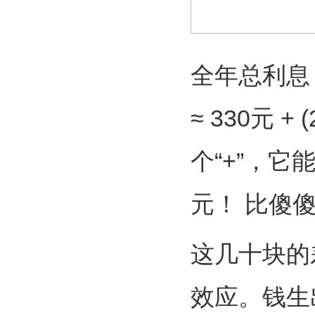
全年总利息 
≈ 330元 
个“+”，它
元！ 比傻
这几十块的
效应。钱生