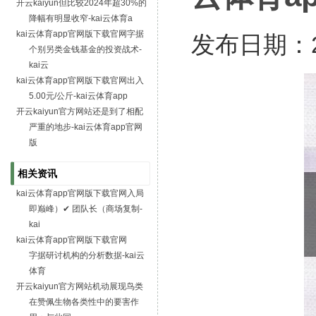
开云kaiyun但比较2024年超30%的
降幅有明显收窄-kai云体育a
kai云体育app官网版下载官网字据
发布日期：20
个别另类金钱基金的投资战术-
kai云
kai云体育app官网版下载官网出入
5.00元/公斤-kai云体育app
开云kaiyun官方网站还是到了相配
严重的地步-kai云体育app官网
版
相关资讯
kai云体育app官网版下载官网入局
即巅峰）✔ 团队长（商场复制-
kai
kai云体育app官网版下载官网
字据研讨机构的分析数据-kai云
体育
开云kaiyun官方网站机动展现鸟类
在赞佩生物各类性中的要害作