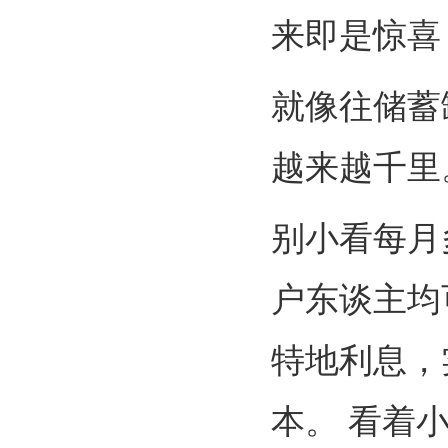
来即是惊喜
就像往储蓄
越来越千里
别小看每月
户东谈主均
特地利息，
本。 看着