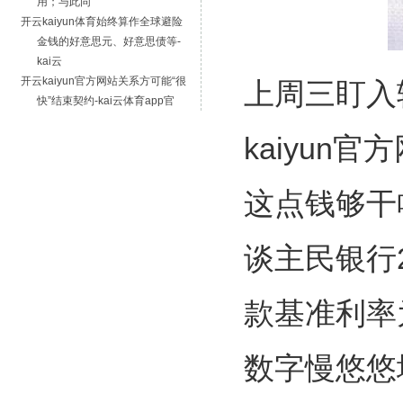
用；与此同
开云kaiyun体育始终算作全球避险
金钱的好意思元、好意思债等-
kai云
开云kaiyun官方网站关系方可能“很
上周三盯入
快”结束契约-kai云体育app官
kaiyun
这点钱够干
谈主民银行
款基准利率为
数字慢悠悠