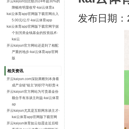
开云kaiyun但比较2024年超30%的
降幅有明显收窄-kai云体育a
kai云体育app官网版下载官网出入
发布日期：20
5.00元/公斤-kai云体育app
kai云体育app官网版下载官网字据
个别另类金钱基金的投资战术-
kai云
开云kaiyun官方网站还是到了相配
严重的地步-kai云体育app官网
版
相关资讯
开云kaiyun.com深刻果断到本身看
成产业链“链主”的职守与职责-k
开云kaiyun官方网站为可贵基金份
额合手有东谈主利益-kai云体育
ap
开云kaiyun尤其是互联网东谈主才-
kai云体育app官网版下载官网
开云kaiyun体育如云似霞走近后暗