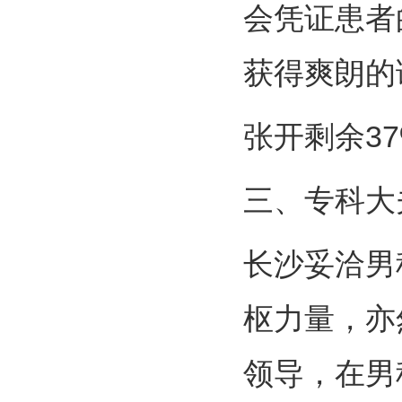
会凭证患者
获得爽朗的
张开剩余37
三、专科大
长沙妥洽男
枢力量，亦
领导，在男