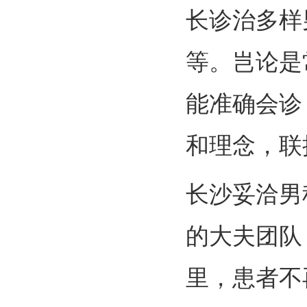
长诊治多样
等。岂论是
能准确会诊
和理念，联
长沙妥洽男
的大夫团队
里，患者不