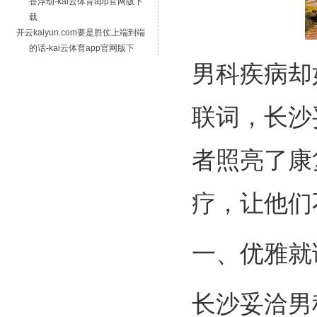
香浮动-kai云体育app官网版下
载
开云kaiyun.com要是胜仗上端到端
的话-kai云体育app官网版下
男科疾病却
联词，长沙
者照亮了康
疗，让他们
一、优雅就
长沙妥洽男