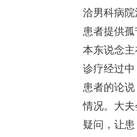
洽男科病院
患者提供孤
本东说念主
诊疗经过中
患者的论说
情况。大夫
疑问，让患